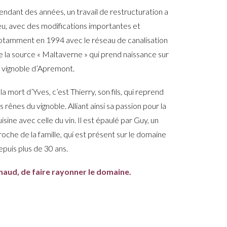
endant des années, un travail de restructuration
a
ieu, avec des modifications importantes et
otamment en 1994 avec le réseau de canalisation
e la source « Maltaverne » qui prend naissance sur
e vignoble d’Apremont.
 la mort
d’Yves
, c’est Thierry, son fils, qui reprend
es rênes du vignoble. Alliant ainsi sa passion pour la
uisine avec celle du vin.
Il est épaulé par Guy, un
roche de la famille, qui est présent sur le domaine
epuis plus de 30 ans.
rnaud, de faire rayonner le domaine.