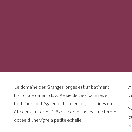
Le domaine des Granges longes est un bâtiment
À
historique datant du XIXe siècle. Ses bâtisses et
G
fontaines sont également anciennes, certaines ont
Y
été construites en 1887. Le domaine est une ferme
q
dotée d’une vigne à petite échelle.
V