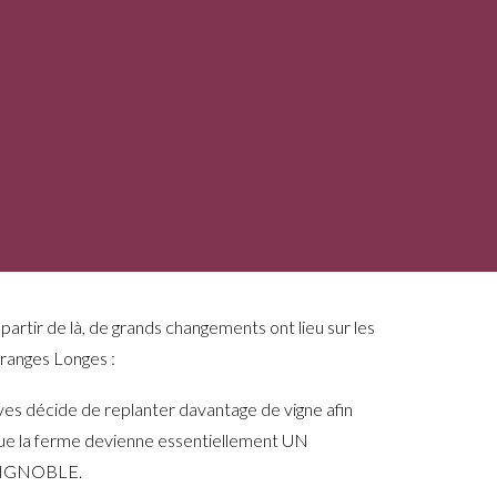
 partir de là, de grands changements ont lieu sur les
ranges Longes :
ves décide de replanter davantage de vigne afin
ue la ferme devienne essentiellement UN
IGNOBLE.