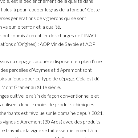
avoie, est le déclenchement de la qualité dans
t plus là pour "couper le gras de la fondue". Cette
erses générations de vignerons qui se sont
aleur le terroir et la qualité.
é sont soumis à un cahier des charges de l’INAO
llations d’Origines) : AOP Vin de Savoie et AOP
issus du cépage Jacquère disposent en plus d’une
:les parcelles d’Abymes et d’Apremont sont
rs uniques pour ce type de cépage. Cela est dû
 Mont Granier au XIIIe siècle.
es cultive le raisin de façon conventionnelle et
 utilisent donc le moins de produits chimiques
désherbants est révolue sur le domaine depuis 2021.
urs vignes d’Apremont (80 Ares) avec des produits
 travail de la vigne se fait essentiellement à la