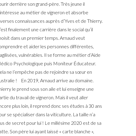
ourir derrière son grand-père. Très jeune il
’intéresse au métier de vigneron et absorbe
iverses connaissances auprès d’Yves et de Thierry.
’est finalement une carrière dans le social qu’il
hoisit dans un premier temps. Arnaud veut
omprendre et aider les personnes différentes,
ragilisées, vulnérables. Il se forme au métier d’Aide
édico Psychologique puis Moniteur Éducateur.
ela ne l’empêche pas de rejoindre sa sœur en
ustralie ! En 2019, Arnaud arrive au domaine.
hierry le prend sous son aile et lui enseigne une
artie du travail de vigneron. Mais il veut aller
ncore plus loin, il reprend donc ses études à 30 ans
our se spécialiser dans la viticulture. La taille n’a
lus de secret pour lui ! Le millésime 2020 est de sa
atte. Son père lui ayant laissé « carte blanche »,