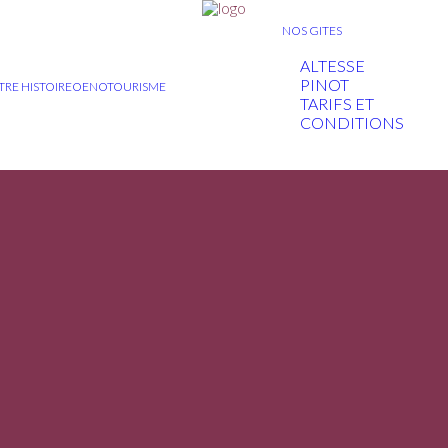
NOS GITES
ALTESSE
PINOT
RE HISTOIRE
OENOTOURISME
TARIFS ET
CONDITIONS