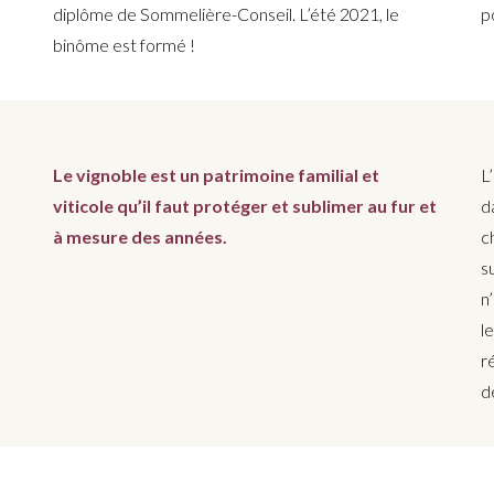
diplôme de Sommelière-Conseil. L’été 2021, le
p
binôme est formé !
Le vignoble est un patrimoine familial et
L
viticole qu’il faut protéger et sublimer au fur et
d
à mesure des années.
c
s
n
l
r
d