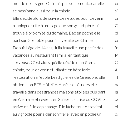
monde de la vigne. Oui mais pas seulement…car elle
c
se passionne aussi pour la chimie.
s
Elle décide alors de suivre des études pour devenir
d
œnologue suite à un stage que son grand-père lui
C
trouve à proximité du domaine. Bac en poche elle
c
part sur Grenoble pour l’université de Chimie.
c
Depuis l’âge de 14 ans, Julia travaille une partie des
f
vacances au restaurant familial en tant que
M
serveuse. C’est alors qu’elle décide d’arrêter la
C
chimie, pour devenir étudiante en hôtellerie-
A
restauration à l’école Lesdiguières de Grenoble. Elle
T
obtient son BTS Hôtelier. Après ses études elle
p
travaille dans des grandes maisons étoilées puis part
e
en Australie et revient en Suisse. La crise du COVID
p
arrive et là, le cap change. Elle lâche tout et revient
p
au vignoble pour aider son frère, avec en poche un
p