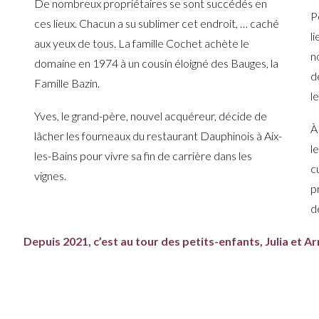
De nombreux propriétaires se sont succédés en
P
ces lieux. Chacun a su sublimer cet endroit, … caché
l
aux yeux de tous. La famille Cochet achète le
n
domaine en 1974 à un cousin éloigné des Bauges, la
d
Famille Bazin.
l
Yves, le grand-père, nouvel acquéreur, décide de
À
lâcher les fourneaux du
restaurant
Dauphinois à Aix-
l
les-Bains pour vivre sa fin de carrière dans les
c
vignes.
p
d
Depuis 2021, c’est au tour des petits-enfants, Julia et A